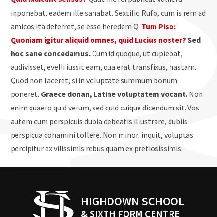
inponebat, eadem ille sanabat. Sextilio Rufo, cum is rem ad
amicos ita deferret, se esse heredem Q.
Tum Piso:
Quoniam igitur aliquid omnes, quid Lucius noster?
Sed
hoc sane concedamus.
Cum id quoque, ut cupiebat,
audivisset, evelli iussit eam, qua erat transfixus, hastam.
Quod non faceret, si in voluptate summum bonum
poneret.
Graece donan, Latine voluptatem vocant.
Non
enim quaero quid verum, sed quid cuique dicendum sit. Vos
autem cum perspicuis dubia debeatis illustrare, dubiis
perspicua conamini tollere. Non minor, inquit, voluptas
percipitur ex vilissimis rebus quam ex pretiosissimis.
HIGHDOWN SCHOOL
& SIXTH FORM CENTRE