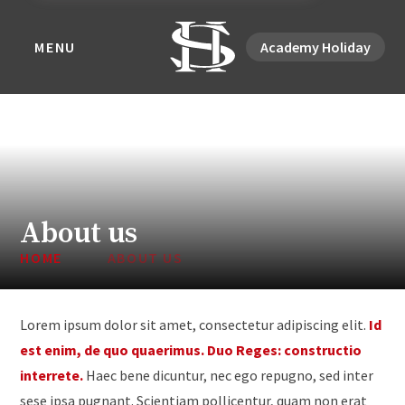
MENU
Academy Holiday
About us
HOME
ABOUT US
Lorem ipsum dolor sit amet, consectetur adipiscing elit.
Id
est enim, de quo quaerimus.
Duo Reges: constructio
interrete.
Haec bene dicuntur, nec ego repugno, sed inter
sese ipsa pugnant. Scientiam pollicentur, quam non erat