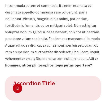
Incommoda autem et commoda-ita enim estmata et
dustmata appello-communia esse voluerunt, paria
noluerunt. Virtutis, magnitudinis animi, patientiae,
fortitudinis fomentis dolor mitigari solet. Non est igitur
voluptas bonum. Quod si ita se habeat, non possit beatam
praestare vitam sapientia. Eaedem res maneant alio modo.
Atque adhuc ea dixi, causa cur Zenoni non fuisset, quam ob
rem a superiorum auctoritate discederet. Et quidem, inquit,
vehementer errat; Disserendi artem nullam habuit.
Aliter
homines, aliter philosophos loqui putas oportere?
Accordion Title