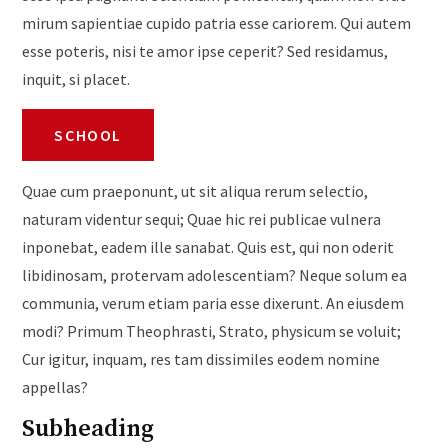
mirum sapientiae cupido patria esse cariorem. Qui autem
esse poteris, nisi te amor ipse ceperit? Sed residamus,
inquit, si placet.
SCHOOL
Quae cum praeponunt, ut sit aliqua rerum selectio,
naturam videntur sequi; Quae hic rei publicae vulnera
inponebat, eadem ille sanabat. Quis est, qui non oderit
libidinosam, protervam adolescentiam? Neque solum ea
communia, verum etiam paria esse dixerunt. An eiusdem
modi? Primum Theophrasti, Strato, physicum se voluit;
Cur igitur, inquam, res tam dissimiles eodem nomine
appellas?
Subheading