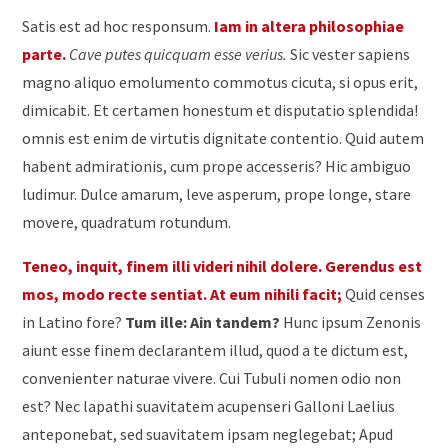
Satis est ad hoc responsum.
Iam in altera philosophiae
parte.
Cave putes quicquam esse verius.
Sic vester sapiens
magno aliquo emolumento commotus cicuta, si opus erit,
dimicabit. Et certamen honestum et disputatio splendida!
omnis est enim de virtutis dignitate contentio. Quid autem
habent admirationis, cum prope accesseris? Hic ambiguo
ludimur. Dulce amarum, leve asperum, prope longe, stare
movere, quadratum rotundum.
Teneo, inquit, finem illi videri nihil dolere.
Gerendus est
mos, modo recte sentiat.
At eum nihili facit;
Quid censes
in Latino fore?
Tum ille: Ain tandem?
Hunc ipsum Zenonis
aiunt esse finem declarantem illud, quod a te dictum est,
convenienter naturae vivere. Cui Tubuli nomen odio non
est? Nec lapathi suavitatem acupenseri Galloni Laelius
anteponebat, sed suavitatem ipsam neglegebat; Apud