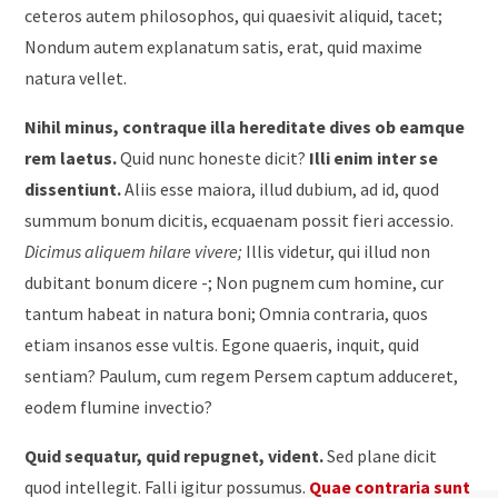
ceteros autem philosophos, qui quaesivit aliquid, tacet;
Nondum autem explanatum satis, erat, quid maxime
natura vellet.
Nihil minus, contraque illa hereditate dives ob eamque
rem laetus.
Quid nunc honeste dicit?
Illi enim inter se
dissentiunt.
Aliis esse maiora, illud dubium, ad id, quod
summum bonum dicitis, ecquaenam possit fieri accessio.
Dicimus aliquem hilare vivere;
Illis videtur, qui illud non
dubitant bonum dicere -; Non pugnem cum homine, cur
tantum habeat in natura boni; Omnia contraria, quos
etiam insanos esse vultis. Egone quaeris, inquit, quid
sentiam? Paulum, cum regem Persem captum adduceret,
eodem flumine invectio?
Quid sequatur, quid repugnet, vident.
Sed plane dicit
quod intellegit. Falli igitur possumus.
Quae contraria sunt