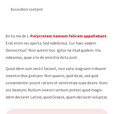
Accordion content
An tu me de L.
Polycratem Samium felicem appellabant.
Erat enim res aperta. Sed videbimus. Cur haec eadem
Democritus? Non autem hoc: igitur ne illud quidem. Illa
videamus, quae a te de amicitia dicta sunt.
Quod idem cum vestri faciant, non satis magnam tribuunt
inventoribus gratiam. Non quaero, quid dicat, sed quid
convenienter possit rationi et sententiae suae dicere. Hunc
vos beatum; Nullum inveniri verbum potest quod magis
idem declaret Latine, quod Graece, quam declarat voluptas.