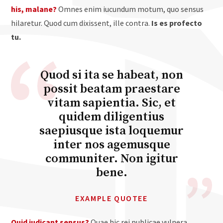
his, malane?
Omnes enim iucundum motum, quo sensus
hilaretur. Quod cum dixissent, ille contra.
Is es profecto
tu.
Quod si ita se habeat, non
possit beatam praestare
vitam sapientia. Sic, et
quidem diligentius
saepiusque ista loquemur
inter nos agemusque
communiter. Non igitur
bene.
EXAMPLE QUOTEE
Quid iudicant sensus?
Quae hic rei publicae vulnera